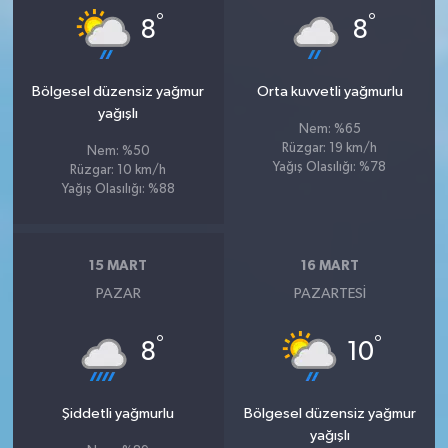
°
°
8
8
Bölgesel düzensiz yağmur
Orta kuvvetli yağmurlu
yağışlı
Nem: %65
Rüzgar: 19 km/h
Nem: %50
Yağış Olasılığı: %78
Rüzgar: 10 km/h
Yağış Olasılığı: %88
15 MART
16 MART
PAZAR
PAZARTESI
°
°
8
10
Şiddetli yağmurlu
Bölgesel düzensiz yağmur
yağışlı