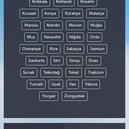
Kırıkkale
Kırklareli
Kırşehir
Kocaeli
Konya
Kütahya
Malatya
Manisa
Mardin
Mersin
Muğla
Muş
Nevşehir
Niğde
Ordu
Osmaniye
Rize
Sakarya
Samsun
Şanlıurfa
Siirt
Sinop
Sivas
Şırnak
Tekirdağ
Tokat
Trabzon
Tunceli
Uşak
Van
Yalova
Yozgat
Zonguldak