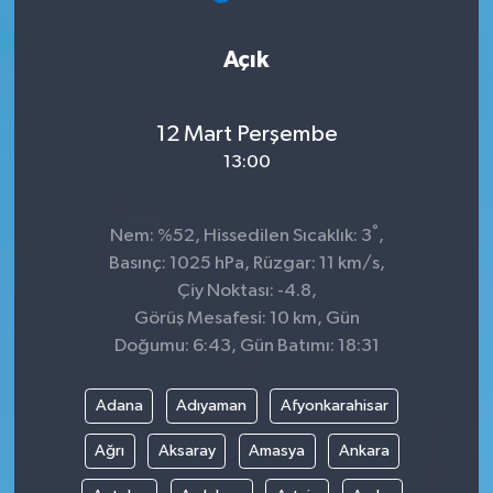
Açık
12 Mart Perşembe
13:00
°
Nem: %52, Hissedilen Sıcaklık: 3
,
Basınç: 1025 hPa, Rüzgar: 11 km/s,
Çiy Noktası: -4.8,
Görüş Mesafesi: 10 km, Gün
Doğumu: 6:43, Gün Batımı: 18:31
Adana
Adıyaman
Afyonkarahisar
Ağrı
Aksaray
Amasya
Ankara