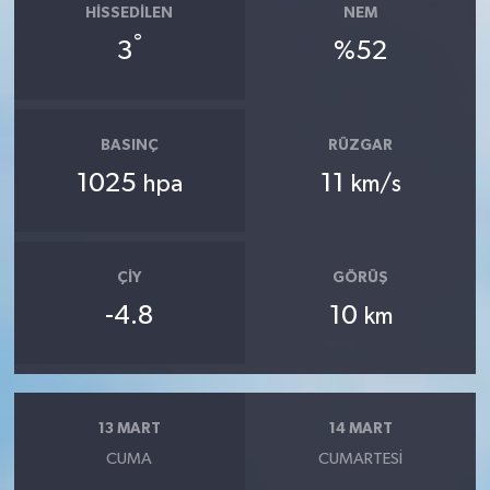
HISSEDILEN
NEM
°
3
%52
BASINÇ
RÜZGAR
1025
11
hpa
km/s
ÇIY
GÖRÜŞ
-4.8
10
km
13 MART
14 MART
CUMA
CUMARTESI