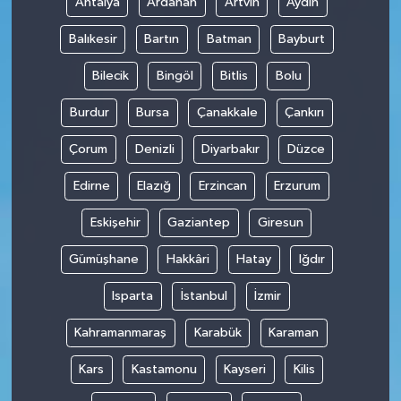
Antalya
Ardahan
Artvin
Aydın
Balıkesir
Bartın
Batman
Bayburt
Bilecik
Bingöl
Bitlis
Bolu
Burdur
Bursa
Çanakkale
Çankırı
Çorum
Denizli
Diyarbakır
Düzce
Edirne
Elazığ
Erzincan
Erzurum
Eskişehir
Gaziantep
Giresun
Gümüşhane
Hakkâri
Hatay
Iğdır
Isparta
İstanbul
İzmir
Kahramanmaraş
Karabük
Karaman
Kars
Kastamonu
Kayseri
Kilis