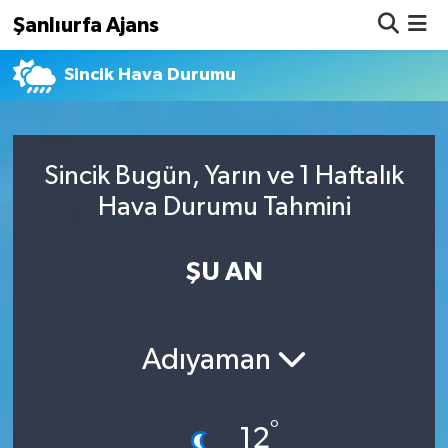
Şanlıurfa Ajans
Sincik Hava Durumu
Nöbetçi Eczaneler
Hava Durumu
Sincik Bugün, Yarın ve 1 Haftalık
Namaz Vakitleri
Hava Durumu Tahmini
Trafik Durumu
ŞU AN
Süper Lig Puan Durumu ve Fikstür
Tüm Manşetler
Adıyaman
Son Dakika Haberleri
°
Haber Arşivi
12