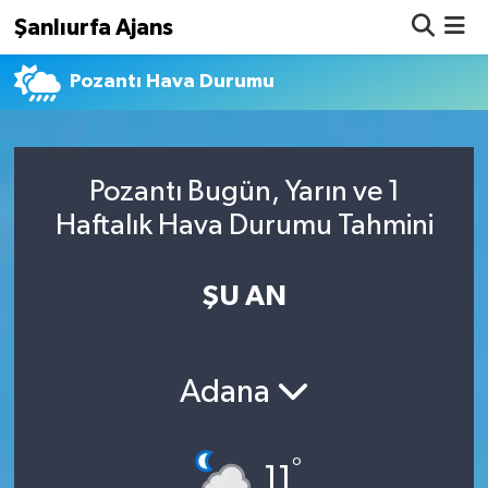
Şanlıurfa Ajans
Pozantı Hava Durumu
Nöbetçi Eczaneler
Hava Durumu
Pozantı Bugün, Yarın ve 1
Namaz Vakitleri
Haftalık Hava Durumu Tahmini
Trafik Durumu
ŞU AN
Süper Lig Puan Durumu ve Fikstür
Tüm Manşetler
Adana
Son Dakika Haberleri
°
Haber Arşivi
11