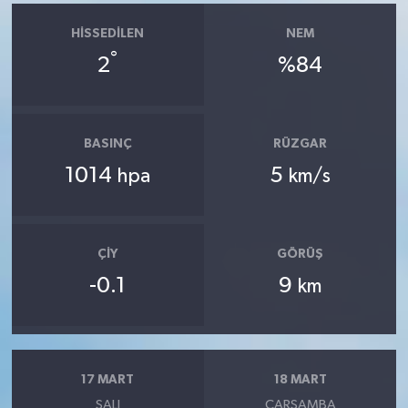
HISSEDILEN
NEM
°
2
%84
BASINÇ
RÜZGAR
1014
5
hpa
km/s
ÇIY
GÖRÜŞ
-0.1
9
km
17 MART
18 MART
SALI
ÇARŞAMBA