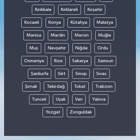
Kırıkkale
Kırklareli
Kırşehir
Kocaeli
Konya
Kütahya
Malatya
Manisa
Mardin
Mersin
Muğla
Muş
Nevşehir
Niğde
Ordu
Osmaniye
Rize
Sakarya
Samsun
Şanlıurfa
Siirt
Sinop
Sivas
Şırnak
Tekirdağ
Tokat
Trabzon
Tunceli
Uşak
Van
Yalova
Yozgat
Zonguldak