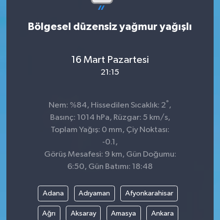
Bölgesel düzensiz yağmur yağışlı
16 Mart Pazartesi
21:15
°
Nem: %84, Hissedilen Sıcaklık: 2
,
Basınç: 1014 hPa, Rüzgar: 5 km/s,
Toplam Yağış: 0 mm, Çiy Noktası:
-0.1,
Görüş Mesafesi: 9 km, Gün Doğumu:
6:50, Gün Batımı: 18:48
Adana
Adıyaman
Afyonkarahisar
Ağrı
Aksaray
Amasya
Ankara