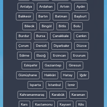
Antalya
Ardahan
Artvin
Aydın
Balıkesir
Bartın
Batman
Bayburt
Bilecik
Bingöl
Bitlis
Bolu
Burdur
Bursa
Çanakkale
Çankırı
Çorum
Denizli
Diyarbakır
Düzce
Edirne
Elazığ
Erzincan
Erzurum
Eskişehir
Gaziantep
Giresun
Gümüşhane
Hakkâri
Hatay
Iğdır
Isparta
İstanbul
İzmir
Kahramanmaraş
Karabük
Karaman
Kars
Kastamonu
Kayseri
Kilis