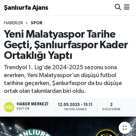
Şanlıurfa Ajans
Nöbetçi Eczaneler
HABERLER
SPOR
Yeni Malatyaspor Tarihe
Hava Durumu
Geçti, Şanlıurfaspor Kader
Ortaklığı Yaptı
Namaz Vakitleri
Trendyol 1. Lig'de 2024-2025 sezonu sona
Trafik Durumu
ererken, Yeni Malatyaspor’un düşüşü futbol
tarihine geçerken, Şanlıurfaspor da bu düşüşe
Süper Lig Puan Durumu ve Fikstür
ortak olan takımlardan biri oldu.
Tüm Manşetler
HABER MERKEZI
12.05.2025 - 15:11
2
EDITÖR
YAYINLANMA
GÖSTERIM
Son Dakika Haberleri
Haber Arşivi