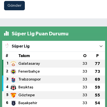
Gönder
Süper Lig Puan Durumu
Süper Lig
#
Takım
O
P
1
Galatasaray
33
77
2
Fenerbahçe
33
73
3
Trabzonspor
33
69
4
Beşiktaş
33
59
5
Göztepe
33
55
6
Başakşehir
33
54