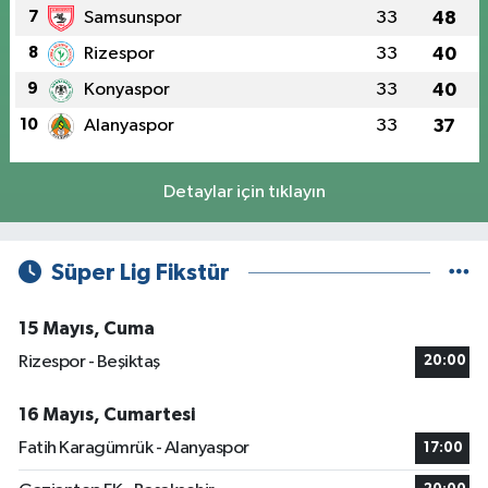
7
Samsunspor
33
48
8
Rizespor
33
40
9
Konyaspor
33
40
10
Alanyaspor
33
37
Detaylar için tıklayın
Süper Lig Fikstür
15 Mayıs, Cuma
Rizespor - Beşiktaş
20:00
16 Mayıs, Cumartesi
Fatih Karagümrük - Alanyaspor
17:00