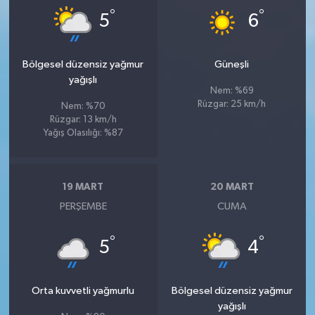
°
°
5
6
Bölgesel düzensiz yağmur
Güneşli
yağışlı
Nem: %69
Rüzgar: 25 km/h
Nem: %70
Rüzgar: 13 km/h
Yağış Olasılığı: %87
19 MART
20 MART
PERŞEMBE
CUMA
°
°
5
4
Orta kuvvetli yağmurlu
Bölgesel düzensiz yağmur
yağışlı