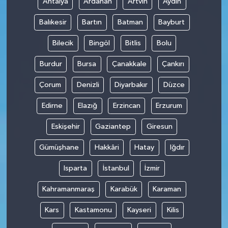
Antalya
Ardahan
Artvin
Aydın
Balıkesir
Bartın
Batman
Bayburt
Bilecik
Bingöl
Bitlis
Bolu
Burdur
Bursa
Çanakkale
Çankırı
Çorum
Denizli
Diyarbakır
Düzce
Edirne
Elazığ
Erzincan
Erzurum
Eskişehir
Gaziantep
Giresun
Gümüşhane
Hakkâri
Hatay
Iğdır
Isparta
İstanbul
İzmir
Kahramanmaraş
Karabük
Karaman
Kars
Kastamonu
Kayseri
Kilis