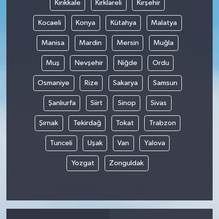
Kırıkkale
Kırklareli
Kırşehir
Kocaeli
Konya
Kütahya
Malatya
Manisa
Mardin
Mersin
Muğla
Muş
Nevşehir
Niğde
Ordu
Osmaniye
Rize
Sakarya
Samsun
Şanlıurfa
Siirt
Sinop
Sivas
Şırnak
Tekirdağ
Tokat
Trabzon
Tunceli
Uşak
Van
Yalova
Yozgat
Zonguldak