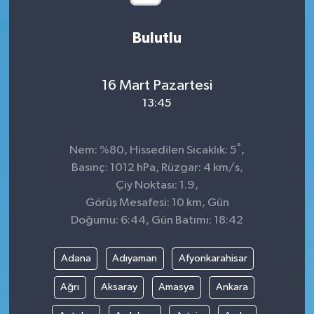
Bulutlu
16 Mart Pazartesi
13:45
°
Nem: %80, Hissedilen Sıcaklık: 5
,
Basınç: 1012 hPa, Rüzgar: 4 km/s,
Çiy Noktası: 1.9,
Görüş Mesafesi: 10 km, Gün
Doğumu: 6:44, Gün Batımı: 18:42
Adana
Adıyaman
Afyonkarahisar
Ağrı
Aksaray
Amasya
Ankara