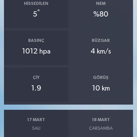
HISSEDILEN
NEM
°
5
%80
BASINÇ
RÜZGAR
1012
4
hpa
km/s
ÇIY
GÖRÜŞ
1.9
10
km
17 MART
18 MART
SALI
ÇARŞAMBA