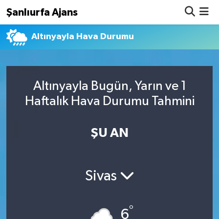
Şanlıurfa Ajans
Altınyayla Hava Durumu
Nöbetçi Eczaneler
Hava Durumu
Altınyayla Bugün, Yarın ve 1
Namaz Vakitleri
Haftalık Hava Durumu Tahmini
Trafik Durumu
ŞU AN
Süper Lig Puan Durumu ve Fikstür
Tüm Manşetler
Sivas
Son Dakika Haberleri
°
Haber Arşivi
6