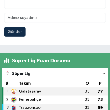
Gönder
Süper Lig Puan Durumu
Süper Lig
#
Takım
O
P
1
Galatasaray
33
77
2
Fenerbahçe
33
73
3
Trabzonspor
33
69