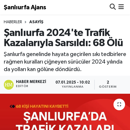
Şanlıurfa Ajans
Nöbetçi Eczaneler
HABERLER
ASAYIŞ
Şanlıurfa 2024'te Trafik
Hava Durumu
Kazalarıyla Sarsıldı: 68 Ölü
Namaz Vakitleri
Şanlıurfa genelinde hayata geçirilen sıkı tedbirlere
rağmen kuralları çiğneyen sürücüler 2024 yılında
Trafik Durumu
da yolları kan gölüne döndürdü.
Süper Lig Puan Durumu ve Fikstür
HABER MERKEZI
07.01.2025 - 10:02
2
EDITÖR
YAYINLANMA
GÖSTERIM
Tüm Manşetler
Son Dakika Haberleri
Haber Arşivi