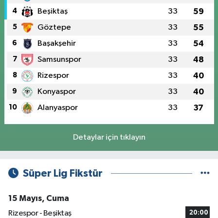
4
Beşiktaş
33
59
5
Göztepe
33
55
6
Başakşehir
33
54
7
Samsunspor
33
48
8
Rizespor
33
40
9
Konyaspor
33
40
10
Alanyaspor
33
37
Detaylar için tıklayın
Süper Lig Fikstür
15 Mayıs, Cuma
Rizespor - Beşiktaş
20:00