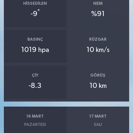
HISSEDILEN
NEM
°
-9
%91
BASINÇ
RÜZGAR
1019
10
hpa
km/s
ÇIY
GÖRÜŞ
-8.3
10
km
16 MART
17 MART
PAZARTESI
SALI