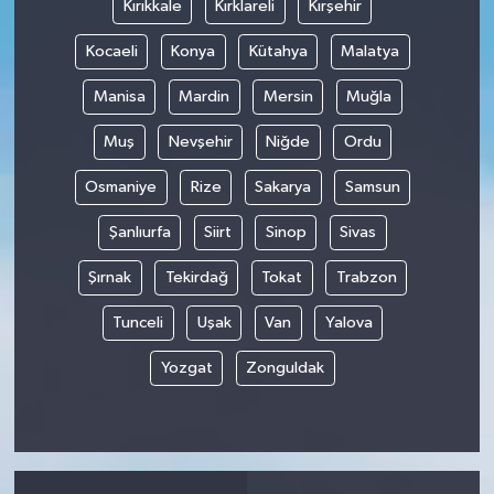
Kırıkkale
Kırklareli
Kırşehir
Kocaeli
Konya
Kütahya
Malatya
Manisa
Mardin
Mersin
Muğla
Muş
Nevşehir
Niğde
Ordu
Osmaniye
Rize
Sakarya
Samsun
Şanlıurfa
Siirt
Sinop
Sivas
Şırnak
Tekirdağ
Tokat
Trabzon
Tunceli
Uşak
Van
Yalova
Yozgat
Zonguldak