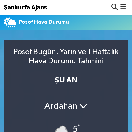
Şanlıurfa Ajans
Posof Hava Durumu
Nöbetçi Eczaneler
Hava Durumu
Posof Bugün, Yarın ve 1 Haftalık
Namaz Vakitleri
Hava Durumu Tahmini
Trafik Durumu
ŞU AN
Süper Lig Puan Durumu ve Fikstür
Tüm Manşetler
Ardahan
Son Dakika Haberleri
°
Haber Arşivi
5