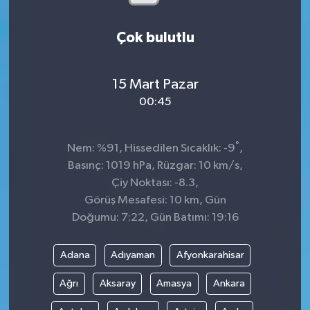
Çok bulutlu
15 Mart Pazar
00:45
°
Nem: %91, Hissedilen Sıcaklık: -9
,
Basınç: 1019 hPa, Rüzgar: 10 km/s,
Çiy Noktası: -8.3,
Görüş Mesafesi: 10 km, Gün
Doğumu: 7:22, Gün Batımı: 19:16
Adana
Adıyaman
Afyonkarahisar
Ağrı
Aksaray
Amasya
Ankara