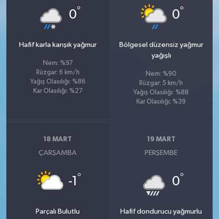
°
°
0
0
Hafif karla karışık yağmur
Bölgesel düzensiz yağmur
yağışlı
Nem: %97
Rüzgar: 6 km/h
Nem: %90
Yağış Olasılığı: %86
Rüzgar: 5 km/h
Kar Olasılığı: %27
Yağış Olasılığı: %88
Kar Olasılığı: %39
18 MART
19 MART
ÇARŞAMBA
PERŞEMBE
°
°
-1
0
Parçalı Bulutlu
Hafif dondurucu yağmurlu