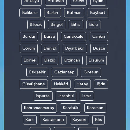
Antalya
Ardahan
Artvin
Aydın
Balıkesir
Bartın
Batman
Bayburt
Bilecik
Bingöl
Bitlis
Bolu
Burdur
Bursa
Çanakkale
Çankırı
Çorum
Denizli
Diyarbakır
Düzce
Edirne
Elazığ
Erzincan
Erzurum
Eskişehir
Gaziantep
Giresun
Gümüşhane
Hakkâri
Hatay
Iğdır
Isparta
İstanbul
İzmir
Kahramanmaraş
Karabük
Karaman
Kars
Kastamonu
Kayseri
Kilis