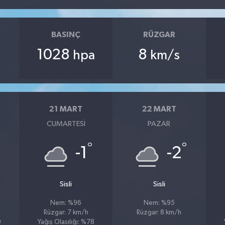
BASINÇ
RÜZGAR
1028
8
hpa
km/s
21 MART
22 MART
CUMARTESI
PAZAR
°
°
-1
-2
Sisli
Sisli
Nem: %96
Nem: %95
Rüzgar: 7 km/h
Rüzgar: 8 km/h
9
Yağış Olasılığı: %78