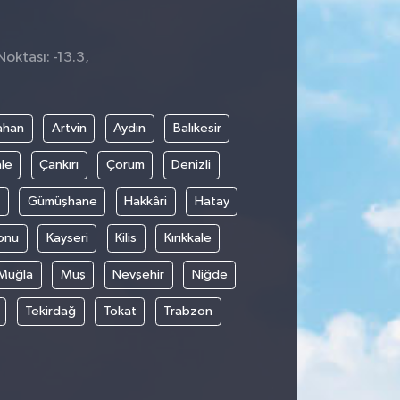
Noktası: -13.3,
ahan
Artvin
Aydın
Balıkesir
le
Çankırı
Çorum
Denizli
Gümüşhane
Hakkâri
Hatay
onu
Kayseri
Kilis
Kırıkkale
Muğla
Muş
Nevşehir
Niğde
Tekirdağ
Tokat
Trabzon