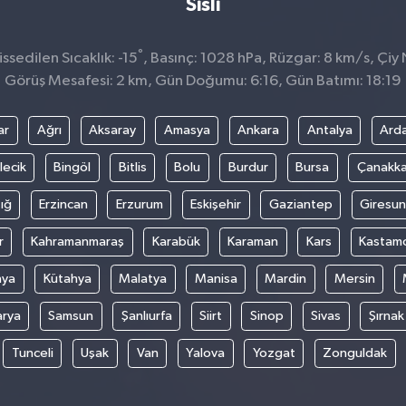
Sisli
°
sedilen Sıcaklık: -15
, Basınç: 1028 hPa, Rüzgar: 8 km/s, Çiy 
Görüş Mesafesi: 2 km, Gün Doğumu: 6:16, Gün Batımı: 18:19
ar
Ağrı
Aksaray
Amasya
Ankara
Antalya
Ard
lecik
Bingöl
Bitlis
Bolu
Burdur
Bursa
Çanakka
ığ
Erzincan
Erzurum
Eskişehir
Gaziantep
Giresun
r
Kahramanmaraş
Karabük
Karaman
Kars
Kastam
nya
Kütahya
Malatya
Manisa
Mardin
Mersin
arya
Samsun
Şanlıurfa
Siirt
Sinop
Sivas
Şırnak
Tunceli
Uşak
Van
Yalova
Yozgat
Zonguldak