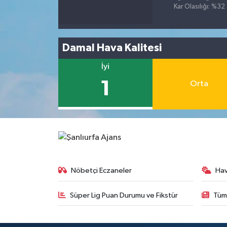
Kar Olasılığı: %32
Damal Hava Kalitesi
İyi
1
Orta
Nöbetçi Eczaneler
Ha
Süper Lig Puan Durumu ve Fikstür
Tüm