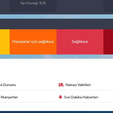
Kar Olasılığı: %18
Hassaslar için sağlıksız
Sağlıksız
va Durumu
Namaz Vakitleri
 Manşetler
Son Dakika Haberleri