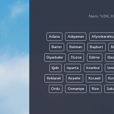
Nem: %96, His
Adana
Adıyaman
Afyonkarahis
Bartın
Batman
Bayburt
Bi
Diyarbakır
Düzce
Edirne
Elaz
Iğdır
Isparta
İstanbul
İzmi
Kırklareli
Kırşehir
Kocaeli
Ko
Ordu
Osmaniye
Rize
Sak