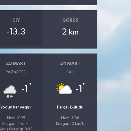
ÇIY
GÖRÜŞ
-13.3
2
km
23 MART
24 MART
PAZARTESI
SALI
°
°
-1
-1
Yoğun kar yağışlı
Parçalı Bulutlu
Nem: %95
Nem: %86
Rüzgar: 11 km/h
Rüzgar: 10 km/h
Yağış Olasılığı: %83