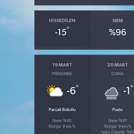
HISSEDILEN
NEM
°
-15
%96
19 MART
20 MART
PERŞEMBE
CUMA
°
°
-6
-1
Parçalı Bulutlu
Puslu
Nem: %90
Nem: %97
Rüzgar: 8 km/h
Rüzgar: 9 km/h
Yağış Olasılığı: %8