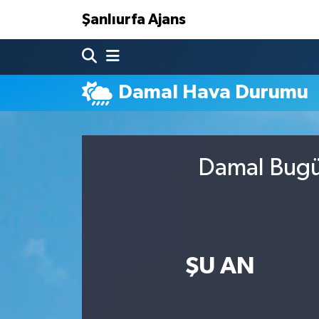
Şanlıurfa Ajans
Nöbetçi Eczaneler
Damal Hava Durumu
Hava Durumu
Namaz Vakitleri
Damal Bugün
Trafik Durumu
Süper Lig Puan Durumu ve Fikstür
Tüm Manşetler
ŞU AN
Son Dakika Haberleri
Haber Arşivi