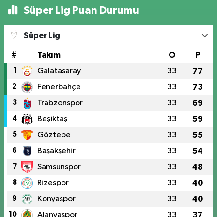
Süper Lig Puan Durumu
Süper Lig
#
Takım
O
P
1
Galatasaray
33
77
2
Fenerbahçe
33
73
3
Trabzonspor
33
69
4
Beşiktaş
33
59
5
Göztepe
33
55
6
Başakşehir
33
54
7
Samsunspor
33
48
8
Rizespor
33
40
9
Konyaspor
33
40
10
Alanyaspor
33
37