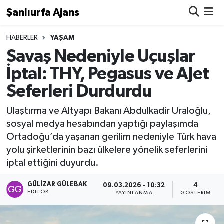
Şanlıurfa Ajans
Nöbetçi Eczaneler
HABERLER
YAŞAM
Savaş Nedeniyle Uçuşlar
Hava Durumu
İptal: THY, Pegasus ve AJet
Seferleri Durdurdu
Namaz Vakitleri
Ulaştırma ve Altyapı Bakanı Abdulkadir Uraloğlu,
Trafik Durumu
sosyal medya hesabından yaptığı paylaşımda
Ortadoğu’da yaşanan gerilim nedeniyle Türk hava
Süper Lig Puan Durumu ve Fikstür
yolu şirketlerinin bazı ülkelere yönelik seferlerini
iptal ettiğini duyurdu.
Tüm Manşetler
GÜLIZAR GÜLEBAK
09.03.2026 - 10:32
4
Son Dakika Haberleri
EDITÖR
YAYINLANMA
GÖSTERIM
Haber Arşivi